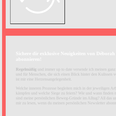
Sichere dir exklusive Neuigkeiten von Déborah -
abonnieren!
Regelmäßig
und immer up to date versende ich meinen ganz 
und für Menschen, die sich einen Blick hinter den Kulissen 
ist mir eine Herzensangelegenheit.
Welche inneren Prozesse begleiten mich in der jeweiligen Ar
kämpfen und welche Siege zu feiern? Wie und wann finden ne
sind meine persönlichen Beweg-Gründe im Alltag? All das 
mir zu lesen, wenn du meinen persönlichen Newsletter abonni