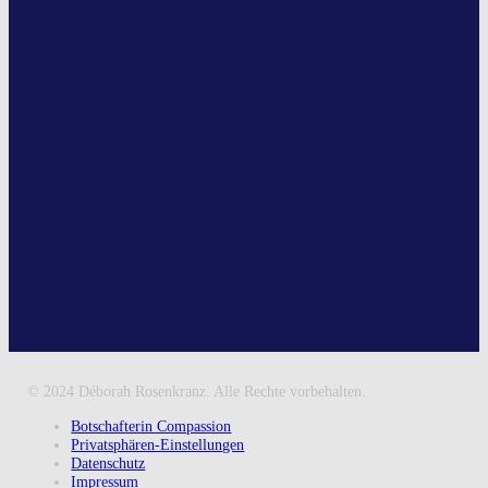
© 2024 Déborah Rosenkranz. Alle Rechte vorbehalten.
Botschafterin Compassion
Privatsphären-Einstellungen
Datenschutz
Impressum