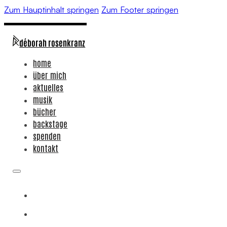
Zum Hauptinhalt springen
Zum Footer springen
déborah rosenkranz
home
über mich
aktuelles
musik
bücher
backstage
spenden
kontakt