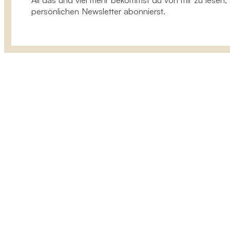
All das und viel mehr bekommst du von mir zu lesen
persönlichen Newsletter abonnierst.