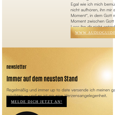
Egal wie ich mich bemü
nicht aufhören, ihn mir
Moment“, in dem Gott m
Moment zwischen Gott 
Lass ihn dir nicht entg
WWW.AUDIOGUIDE
newsletter
Immer auf dem neusten Stand
Regelmäßig und immer up to date versende ich meinen ganz
möchten – und es ist mir eine Herzensangelegenheit.
MELDE DICH JETZT AN!